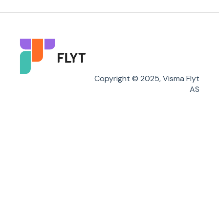
Søknader
Karakterer/Vitnemål
Flyt Foresatt
Copyright © 2025, Visma Flyt
AS