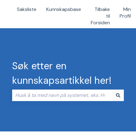
Saksliste
Kunnskapsbase
Tilbake
Min
til
Profil
Forsiden
Søk etter en
kunnskapsartikkel her!
Det finnes ingen forslag fordi søkefeltet er tomt.