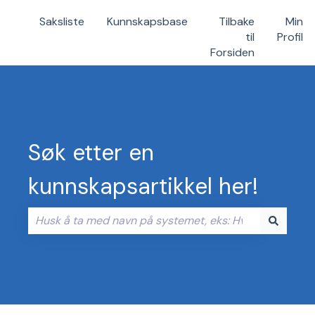
Saksliste
Kunnskapsbase
Tilbake
Min
til
Profil
Forsiden
Søk etter en
kunnskapsartikkel her!
Det finnes ingen forslag fordi søkefeltet er tomt.