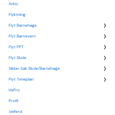
Arkiv
Flyktning
Flyt Barnehage
Flyt Barnevern
Flyt Barnehage Hjelpeside
Flyt PPT
Min Barnehage (app)
Autopay
Flyt Skole
Redusert foreldrebetaling
Vedtak
Statistikk
Sikker Sak Skole/Barnehage
Sikker Sak Barnehage
Ansatt
Integrasjon Sikker Sak
Flyt Timeplan
Økonomi
Elevportal
Godkjenning
HsPro
Nettverk
Foresattportal
Hendelse
Daglig bruk
Profil
Min Skole - Ansattapp
Hovedperson
Min side/ansatt
Velferd
Min Skole - Foresattapp
Post
Timeplanlegging