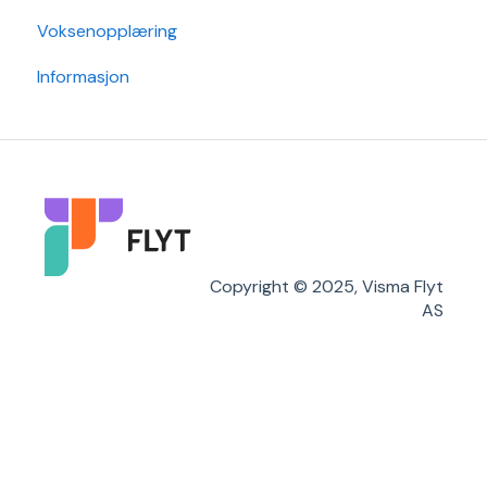
Voksenopplæring
SFO
Sak
Rapporter
Informasjon
Arkiv/VSA
Grunndata
Søknader
Karakterer/Vitnemål
Flyt Foresatt
Copyright © 2025, Visma Flyt
AS