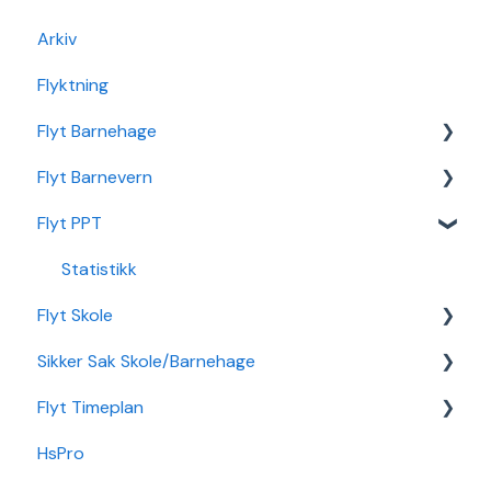
Arkiv
Flyktning
Flyt Barnehage
Flyt Barnevern
Flyt Barnehage Hjelpeside
Flyt PPT
Min Barnehage (app)
Autopay
Redusert foreldrebetaling
Vedtak
Statistikk
Flyt Skole
Sikker Sak Barnehage
Ansatt
Sikker Sak Skole/Barnehage
Økonomi
Integrasjon Sikker Sak
Flyt Timeplan
Nettverk
Elevportal
Godkjenning
HsPro
Foresattportal
Hendelse
Daglig bruk