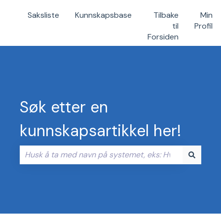
Saksliste
Kunnskapsbase
Tilbake
Min
til
Profil
Forsiden
Søk etter en
kunnskapsartikkel her!
Det finnes ingen forslag fordi søkefeltet er tomt.