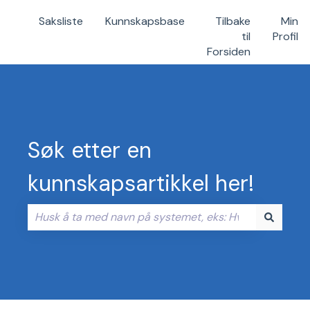
Saksliste
Kunnskapsbase
Tilbake
Min
til
Profil
Forsiden
Søk etter en
kunnskapsartikkel her!
Det finnes ingen forslag fordi søkefeltet er tomt.