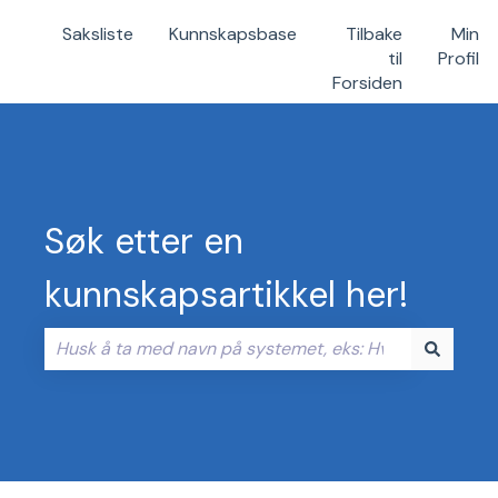
Saksliste
Kunnskapsbase
Tilbake
Min
til
Profil
Forsiden
Søk etter en
kunnskapsartikkel her!
Det finnes ingen forslag fordi søkefeltet er tomt.