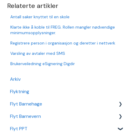
Relaterte artikler
Antall saker knyttet til en skole
Klarte ikke å koble til FREG. Rollen mangler nødvendige
minimumsopplysninger.
Registrere person i organisasjon og deretter i nettverk
Varsling av avtaler med SMS
Brukerveiledning eSignering Digdir
Arkiv
Flyktning
Flyt Barnehage
Flyt Barnevern
Flyt Barnehage Hjelpeside
Flyt PPT
Min Barnehage (app)
Autopay