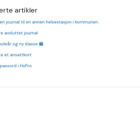
erte artikler
 en journal til en annen helsestasjon i kommunen.
re avsluttet journal
koleår og ny klasse 🏫
te et ansattkort
passord i HsPro