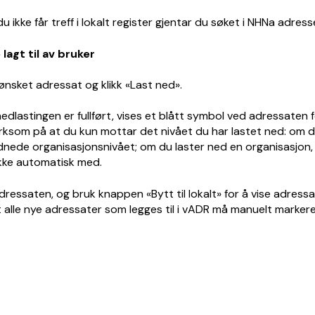
du ikke får treff i lokalt register gjentar du søket i NHNa adress
 ønsket adressat og klikk «Last ned».
nedlastingen er fullført, vises et blått symbol ved adressaten f
som på at du kun mottar det nivået du har lastet ned: om du
nede organisasjonsnivået; om du laster ned en organisasjon,
ikke automatisk med.
ressaten, og bruk knappen «Bytt til lokalt» for å vise adressat
 alle nye adressater som legges til i vADR må manuelt marker