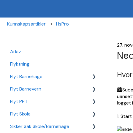
Kunnskapsartikler
HsPro
27. no
Arkiv
Ned
Flyktning
Hvor
Flyt Barnehage
Flyt Barnevern
Flyt Barnehage Hjelpeside
🏙️Supe
uansett
Flyt PPT
Min Barnehage (app)
Autopay
logget 
Flyt Skole
Redusert foreldrebetaling
Vedtak
Statistikk
1. Star
Sikker Sak Skole/Barnehage
Sikker Sak Barnehage
Ansatt
Integrasjon Sikker Sak