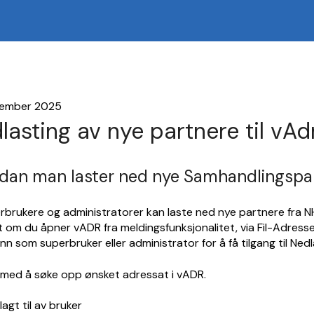
vember 2025
lasting av nye partnere til vAd
dan man laster ned nye Samhandlingspart
rbrukere og administratorer kan laste ned nye partnere fra NH
 om du åpner vADR fra meldingsfunksjonalitet, via Fil-Adresser
inn som superbruker eller administrator for å få tilgang til Ne
t med å søke opp ønsket adressat i vADR.