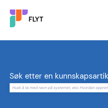
Søk etter en kunnskapsartik
Det finnes ingen forslag fordi søkefeltet er tomt.