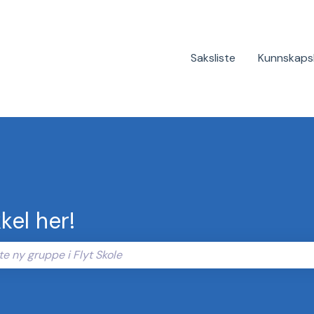
Saksliste
Kunnskaps
kel her!