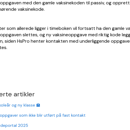
eoppgaven med den gamle vaksinekoden til passiv, og oppret
hørende vaksinekode.
er som allerede ligger i timeboken vil fortsatt ha den gamle
oppgaven slettes, og ny vaksineoppgave med riktig kode legge
en, siden HsPro henter kontakten med underliggende oppgave
tes.
erte artikler
koleår og ny klasse 🏫
 oppgaver som ikke blir utført på fast kontakt
ndeportal 2025