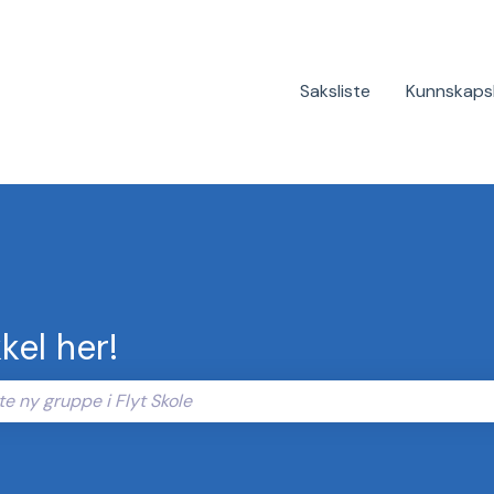
Saksliste
Kunnskaps
kel her!