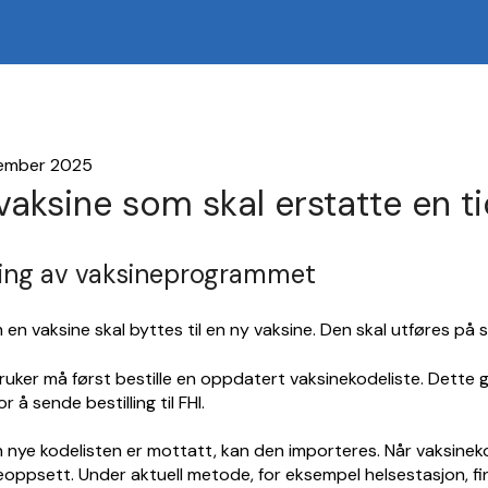
sember 2025
vaksine som skal erstatte en tid
ing av vaksineprogrammet
en vaksine skal byttes til en ny vaksine. Den skal utføres på
uker må først bestille en oppdatert vaksinekodeliste. Dette 
for å sende bestilling til FHI.
 nye kodelisten er mottatt, kan den importeres. Når vaksinekod
ppsett. Under aktuell metode, for eksempel helsestasjon, fin