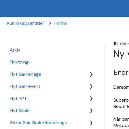
Kunnskapsartikler
HsPro
19. de
Arkiv
Ny 
Flyktning
Endr
Flyt Barnehage
Flyt Barnevern
Flyt Barnehage Hjelpeside
Dersom 
Flyt PPT
Min Barnehage (app)
Autopay
Superbr
Bestill 
Flyt Skole
Redusert foreldrebetaling
Vedtak
Statistikk
Når den
Sikker Sak Skole/Barnehage
Sikker Sak Barnehage
Ansatt
Integrasjon Sikker Sak
Metodeo