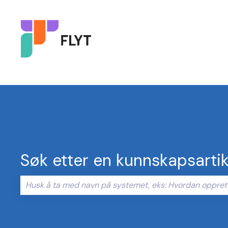
Søk etter en kunnskapsartik
Det finnes ingen forslag fordi søkefeltet er tomt.