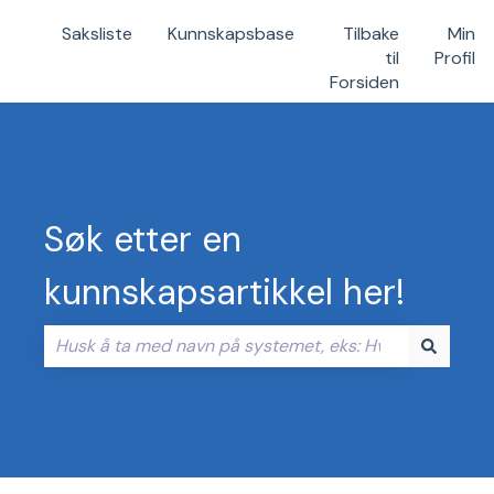
Saksliste
Kunnskapsbase
Tilbake
Min
til
Profil
Forsiden
Søk etter en
kunnskapsartikkel her!
Det finnes ingen forslag fordi søkefeltet er tomt.