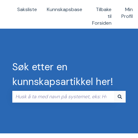
Saksliste
Kunnskapsbase
Tilbake
Min
til
Profil
Forsiden
Søk etter en
kunnskapsartikkel her!
Det finnes ingen forslag fordi søkefeltet er tomt.