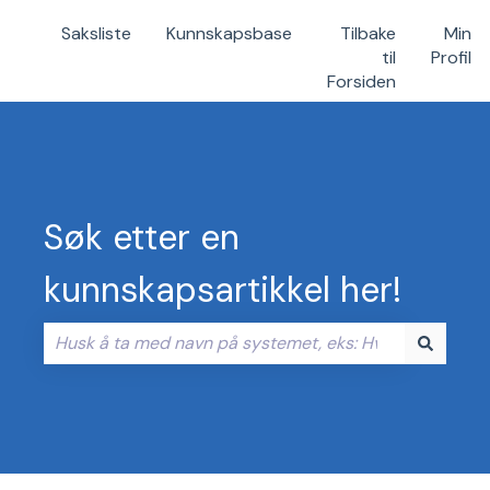
Saksliste
Kunnskapsbase
Tilbake
Min
til
Profil
Forsiden
Søk etter en
kunnskapsartikkel her!
Det finnes ingen forslag fordi søkefeltet er tomt.