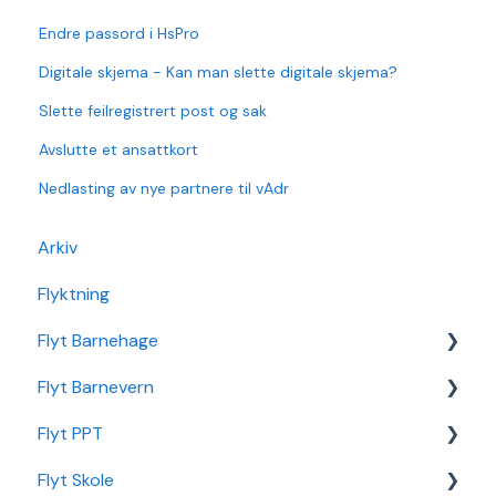
Endre passord i HsPro
Digitale skjema - Kan man slette digitale skjema?
Slette feilregistrert post og sak
Avslutte et ansattkort
Nedlasting av nye partnere til vAdr
Arkiv
Flyktning
Flyt Barnehage
Flyt Barnevern
Flyt Barnehage Hjelpeside
Flyt PPT
Min Barnehage (app)
Autopay
Flyt Skole
Redusert foreldrebetaling
Vedtak
Statistikk