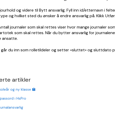
jourhold og videre til Bytt ansvarlig. Fyll inn id/etternavn i fel
type og hvilket sted du ønsker å endre ansvarlig på. Klikk Utfør
Antall journaler som skal rettes viser hvor mange journaler so
rtotek som skal rettes. Når du bytter ansvarlig for journale
 ansatte.
tt går du inn som rolletildeler og setter «sluttet» og sluttdato 
erte artikler
koleår og ny klasse 🏫
passord i HsPro
ournalansvarlig