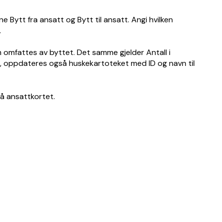
tene Bytt fra ansatt og Bytt til ansatt. Angi hvilken
.
m omfattes av byttet. Det samme gjelder Antall i
ne, oppdateres også huskekartoteket med ID og navn til
på ansattkortet.