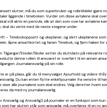
ansatt slutter, må du som superbruker og rolletildeler gjøre 
taler liggende i timeboken. Vurder om disse avtalene skal over
 skal stå aktiv en periode, slik at den som overtar avtalene ka
, skal du vente med de neste stegene under.
Drift – Timebokoppsett og ukeplaner, og slett ukeplanene som 
ldeler, åpne ansattkortet og fanen Timebok, og fjern haken for
n Tilganger/Steder/Skoler setter du sluttdato på relevante ro
vslutte denne rollen til ansvaret er overført til en annen ans
ilgangen Journalansvarlig på sin rolle.
te er på plass, går du til menyvalget Ajourhold og videre til By
nsvarlig. Du kan enten flytte enkeltjournaler fra venstre til høyre
re viser alle journalene som skal endres. Velg deretter hvem s
res da med ny journalansvarlig.
v Ansvarlig og Ansvarlig2 på journaler er en funksjon som kun
 som har sluttet står som ansvarlig, må overføres til en ny an