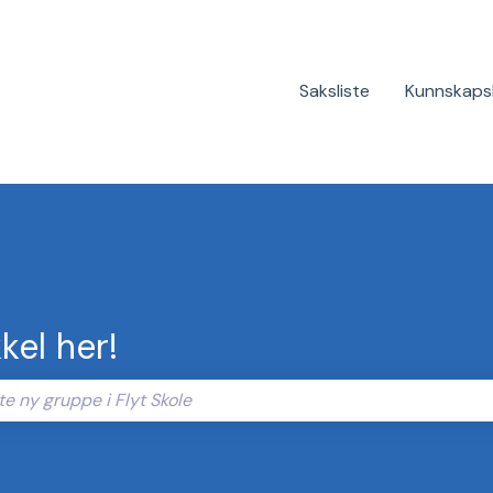
Saksliste
Kunnskaps
kel her!