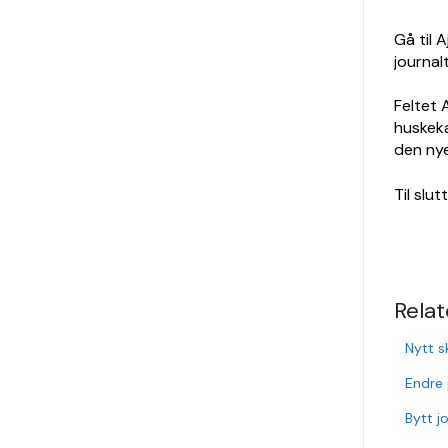
Gå til A
journal
Feltet 
huskeka
den nye
Til slu
Relat
Nytt s
Endre 
Bytt j