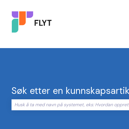
Søk etter en kunnskapsartik
Det finnes ingen forslag fordi søkefeltet er tomt.