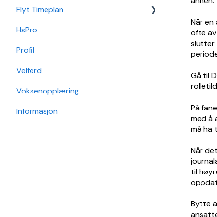
annen.
Flyt Timeplan
Økonomi
Elevportal
Godkjenning
Når en 
HsPro
Nettverk
Foresattportal
Hendelse
Daglig bruk
ofte av
slutter
Profil
Min Skole - Ansattapp
Hovedperson
Min side/ansatt
periode
Velferd
Min Skole - Foresattapp
Post
Timeplanlegging
Gå til 
rolleti
Voksenopplæring
SFO
Sak
Rapporter
På fane
Informasjon
Arkiv/VSA
Grunndata
med å a
må ha t
Søknader
Når det
Karakterer/Vitnemål
journala
til høy
Flyt Foresatt
oppdate
Bytte a
ansatte