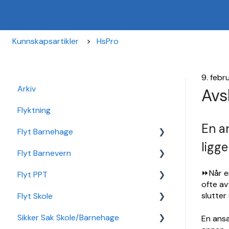
Kunnskapsartikler
HsPro
9. febr
Arkiv
Avs
Flyktning
En a
Flyt Barnehage
ligg
Flyt Barnevern
Flyt Barnehage Hjelpeside
⏩Når en
Flyt PPT
Min Barnehage (app)
Autopay
ofte av
slutter
Flyt Skole
Redusert foreldrebetaling
Vedtak
Statistikk
Sikker Sak Skole/Barnehage
Sikker Sak Barnehage
Ansatt
Integrasjon Sikker Sak
En ansa