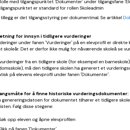
Rolle med tilgangspunktet 'Dokumenter' under tilgangsfane 'Eleve
tilgangspunktet er standard for rollen Skoleadmin
I tillegg er det tilgangsstyring per dokumentmal. Se artikkel
Dok
etning for innsyn i tidligere vurderinger
rderinger under fanen 'Vurderinger' på en elevprofil er direkte 
 skoleår. Det er derfor ikke mulig for nåværende skoleå se vurd
vurderinger fra en tidligere skole (for eksempel en barneskole)
omsskole), må den tidligere skolen ha generert et vurderin
isk på elevens elevprofil under fanen 'Dokumenter'.
ngsmåte for å finne historiske vurderingsdokumenter:
genereringsdatoen for dokumentet tilhører et tidligere skoleå
 listen. Følg disse stegene:
Søk opp eleven og åpne elevprofilen
Klikk på fanen 'Dokumenter'