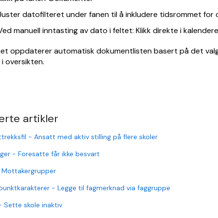
Juster datofilteret under fanen til å inkludere tidsrommet for d
Ved manuell inntasting av dato i feltet: Klikk direkte i kalende
t oppdaterer automatisk dokumentlisten basert på det valgt
s i oversikten.
erte artikler
trekksfil - Ansatt med aktiv stilling på flere skoler
ger - Foresatte får ikke besvart
 Mottakergrupper
unktkarakterer - Legge til fagmerknad via faggruppe
- Sette skole inaktiv