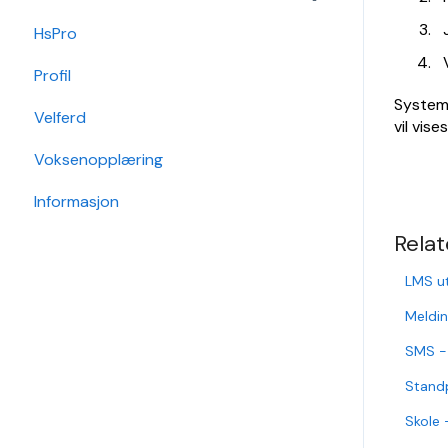
HsPro
Hendelse
Daglig bruk
Profil
Hovedperson
Min side/ansatt
Systeme
Velferd
Post
Timeplanlegging
vil vise
Voksenopplæring
Sak
Rapporter
Informasjon
Grunndata
Relat
LMS ut
Meldin
SMS -
Standp
Skole 