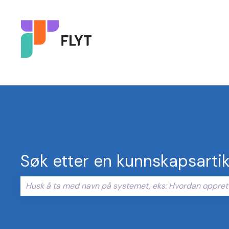
Søk etter en kunnskapsartik
Det finnes ingen forslag fordi søkefeltet er tomt.