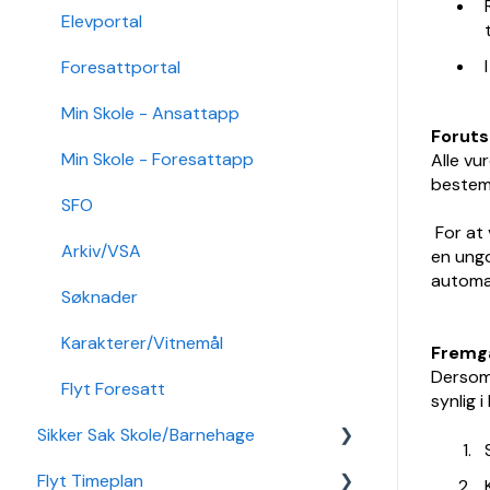
Økonomi
Elevportal
Nettverk
Foresattportal
Min Skole - Ansattapp
Foruts
Min Skole - Foresattapp
Alle vu
bestemt
SFO
For at 
Arkiv/VSA
en ungd
automat
Søknader
Karakterer/Vitnemål
Fremga
Dersom 
Flyt Foresatt
synlig i
Sikker Sak Skole/Barnehage
Flyt Timeplan
Godkjenning