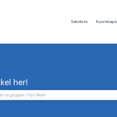
Saksliste
Kunnskaps
kel her!