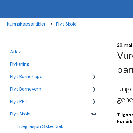
Kunnskapsartikler
Flyt Skole
28. mai
Arkiv
Vur
Flyktning
bar
Flyt Barnehage
Ungd
Flyt Barnevern
Flyt Barnehage Hjelpeside
gene
Flyt PPT
Min Barnehage (app)
Autopay
Flyt Skole
Redusert foreldrebetaling
Vedtak
Statistikk
Tilgan
For å 
Sikker Sak Barnehage
Ansatt
Integrasjon Sikker Sak