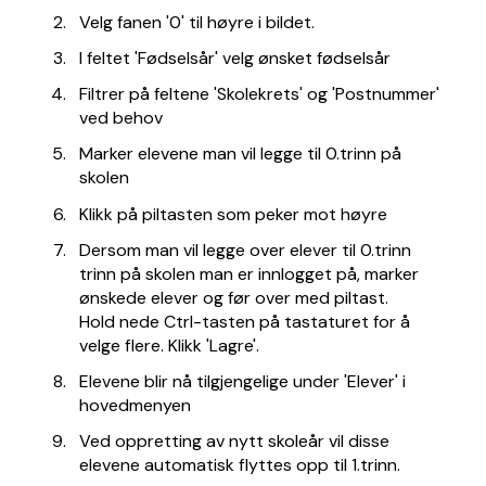
Velg fanen '0' til høyre i bildet.
I feltet 'Fødselsår' velg ønsket fødselsår
Filtrer på feltene 'Skolekrets' og 'Postnummer'
ved behov
Marker elevene man vil legge til 0.trinn på
skolen
Klikk på piltasten som peker mot høyre
Dersom man vil legge over elever til 0.trinn
trinn på skolen man er innlogget på, marker
ønskede elever og før over med piltast.
Hold nede Ctrl-tasten på tastaturet for å
velge flere. Klikk 'Lagre'.
Elevene blir nå tilgjengelige under 'Elever' i
hovedmenyen
Ved oppretting av nytt skoleår vil disse
elevene automatisk flyttes opp til 1.trinn.