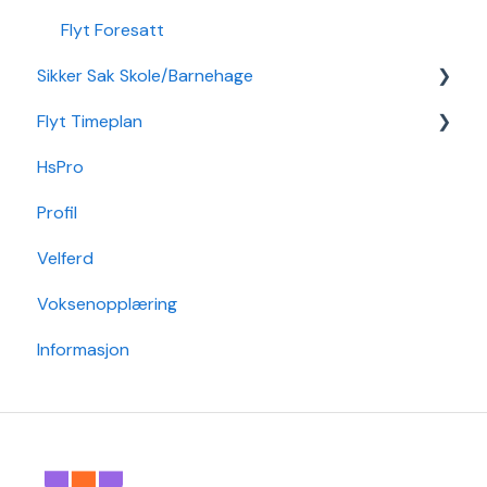
Flyt Foresatt
Sikker Sak Skole/Barnehage
Flyt Timeplan
Godkjenning
HsPro
Hendelse
Daglig bruk
Profil
Hovedperson
Min side/ansatt
Velferd
Post
Timeplanlegging
Voksenopplæring
Sak
Rapporter
Informasjon
Grunndata