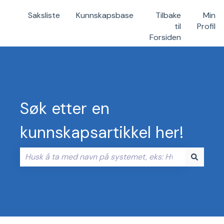
Saksliste
Kunnskapsbase
Tilbake
Min
til
Profil
Forsiden
Søk etter en
kunnskapsartikkel her!
Det finnes ingen forslag fordi søkefeltet er tomt.