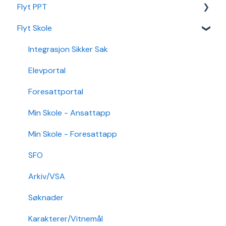
Flyt PPT
Min Barnehage (app)
Autopay
Flyt Skole
Redusert foreldrebetaling
Vedtak
Statistikk
Sikker Sak Barnehage
Ansatt
Integrasjon Sikker Sak
Økonomi
Elevportal
Nettverk
Foresattportal
Min Skole - Ansattapp
Min Skole - Foresattapp
SFO
Arkiv/VSA
Søknader
Karakterer/Vitnemål