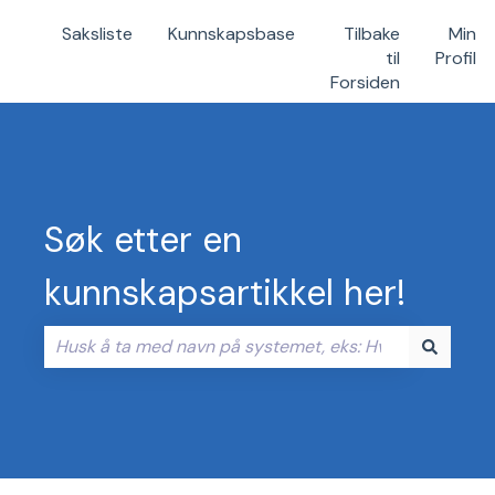
Saksliste
Kunnskapsbase
Tilbake
Min
til
Profil
Forsiden
Søk etter en
kunnskapsartikkel her!
Det finnes ingen forslag fordi søkefeltet er tomt.