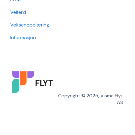
Velferd
Min Skole - Foresattapp
Post
Timeplanlegging
Voksenopplæring
SFO
Sak
Rapporter
Informasjon
Arkiv/VSA
Grunndata
Søknader
Karakterer/Vitnemål
Flyt Foresatt
Copyright © 2025, Visma Flyt
AS