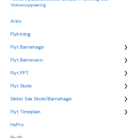
Voksenopplæring
Arkiv
Flyktning
Flyt Barnehage
Flyt Barnevern
Flyt Barnehage Hjelpeside
Flyt PPT
Min Barnehage (app)
Autopay
Flyt Skole
Redusert foreldrebetaling
Vedtak
Statistikk
Sikker Sak Skole/Barnehage
Sikker Sak Barnehage
Ansatt
Integrasjon Sikker Sak
Flyt Timeplan
Økonomi
Elevportal
Godkjenning
HsPro
Nettverk
Foresattportal
Hendelse
Daglig bruk
Profil
Min Skole - Ansattapp
Hovedperson
Min side/ansatt