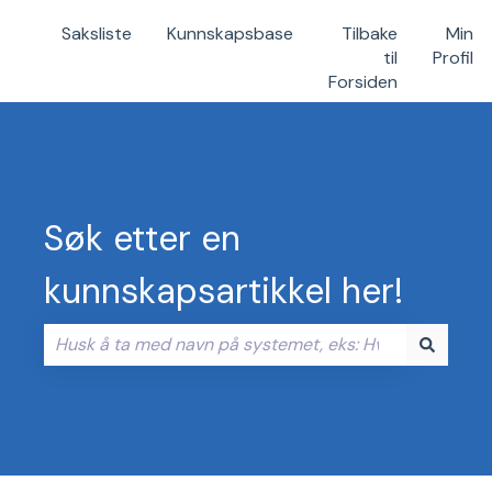
Saksliste
Kunnskapsbase
Tilbake
Min
til
Profil
Forsiden
Søk etter en
kunnskapsartikkel her!
Det finnes ingen forslag fordi søkefeltet er tomt.