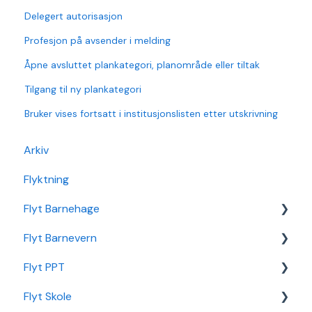
Delegert autorisasjon
Profesjon på avsender i melding
Åpne avsluttet plankategori, planområde eller tiltak
Tilgang til ny plankategori
Bruker vises fortsatt i institusjonslisten etter utskrivning
Arkiv
Flyktning
Flyt Barnehage
Flyt Barnevern
Flyt Barnehage Hjelpeside
Flyt PPT
Min Barnehage (app)
Autopay
Flyt Skole
Redusert foreldrebetaling
Vedtak
Statistikk