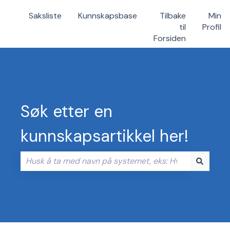
Saksliste
Kunnskapsbase
Tilbake
Min
til
Profil
Forsiden
Søk etter en
kunnskapsartikkel her!
Det finnes ingen forslag fordi søkefeltet er tomt.