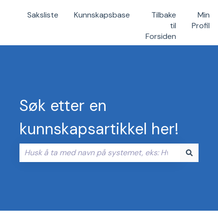
Saksliste
Kunnskapsbase
Tilbake
Min
til
Profil
Forsiden
Søk etter en
kunnskapsartikkel her!
Det finnes ingen forslag fordi søkefeltet er tomt.