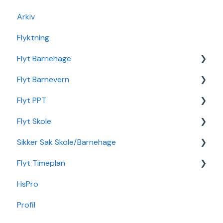
Arkiv
Flyktning
Flyt Barnehage
Flyt Barnevern
Flyt Barnehage Hjelpeside
Flyt PPT
Min Barnehage (app)
Autopay
Flyt Skole
Redusert foreldrebetaling
Vedtak
Statistikk
Sikker Sak Skole/Barnehage
Sikker Sak Barnehage
Ansatt
Integrasjon Sikker Sak
Flyt Timeplan
Økonomi
Elevportal
Godkjenning
HsPro
Nettverk
Foresattportal
Hendelse
Daglig bruk
Profil
Min Skole - Ansattapp
Hovedperson
Min side/ansatt