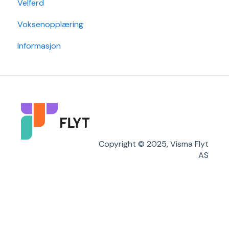
Velferd
Min Skole - Foresattapp
Post
Timeplanlegging
Voksenopplæring
SFO
Sak
Rapporter
Informasjon
Arkiv/VSA
Grunndata
Søknader
Karakterer/Vitnemål
Flyt Foresatt
Copyright © 2025, Visma Flyt
AS