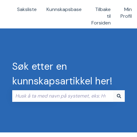
Saksliste
Kunnskapsbase
Tilbake
Min
til
Profil
Forsiden
Søk etter en
kunnskapsartikkel her!
Det finnes ingen forslag fordi søkefeltet er tomt.