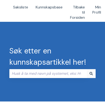
Saksliste
Kunnskapsbase
Tilbake
Min
til
Profil
Forsiden
Søk etter en
kunnskapsartikkel her!
Det finnes ingen forslag fordi søkefeltet er tomt.