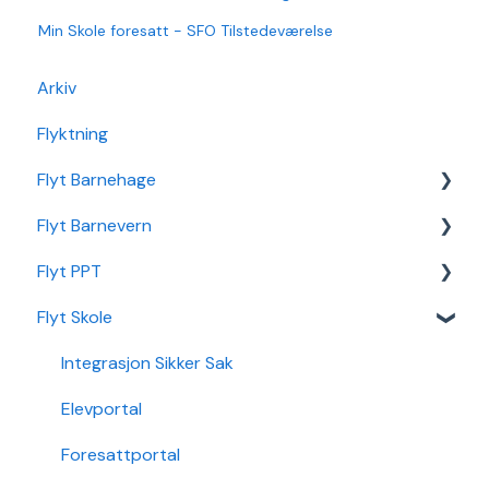
Min Skole foresatt - SFO Tilstedeværelse
Arkiv
Flyktning
Flyt Barnehage
Flyt Barnevern
Flyt Barnehage Hjelpeside
Flyt PPT
Min Barnehage (app)
Autopay
Flyt Skole
Redusert foreldrebetaling
Vedtak
Statistikk
Sikker Sak Barnehage
Ansatt
Integrasjon Sikker Sak
Økonomi
Elevportal
Nettverk
Foresattportal