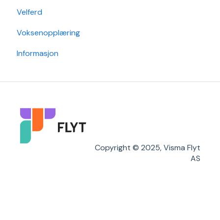
Velferd
Post
Timeplanlegging
Voksenopplæring
Sak
Rapporter
Informasjon
Grunndata
Copyright © 2025, Visma Flyt
AS