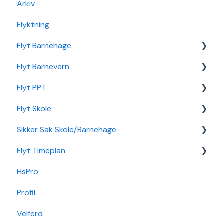
Arkiv
Flyktning
Flyt Barnehage
Flyt Barnevern
Flyt Barnehage Hjelpeside
Flyt PPT
Min Barnehage (app)
Autopay
Flyt Skole
Redusert foreldrebetaling
Vedtak
Statistikk
Sikker Sak Skole/Barnehage
Sikker Sak Barnehage
Ansatt
Integrasjon Sikker Sak
Flyt Timeplan
Økonomi
Elevportal
Godkjenning
HsPro
Nettverk
Foresattportal
Hendelse
Daglig bruk
Profil
Min Skole - Ansattapp
Hovedperson
Min side/ansatt
Velferd
Min Skole - Foresattapp
Post
Timeplanlegging