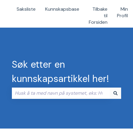
Saksliste
Kunnskapsbase
Tilbake
Min
til
Profil
Forsiden
Søk etter en
kunnskapsartikkel her!
Det finnes ingen forslag fordi søkefeltet er tomt.