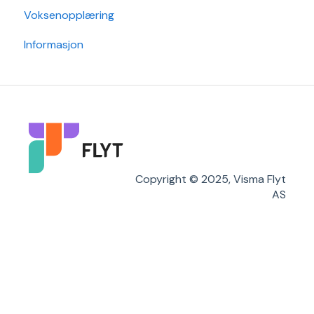
Voksenopplæring
SFO
Sak
Rapporter
Informasjon
Arkiv/VSA
Grunndata
Søknader
Karakterer/Vitnemål
Flyt Foresatt
Copyright © 2025, Visma Flyt
AS