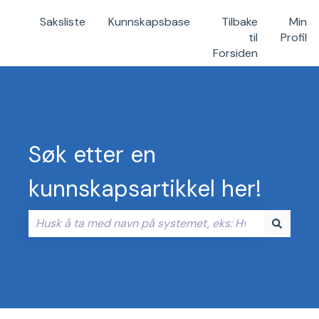
Saksliste
Kunnskapsbase
Tilbake
Min
til
Profil
Forsiden
Søk etter en
kunnskapsartikkel her!
Det finnes ingen forslag fordi søkefeltet er tomt.