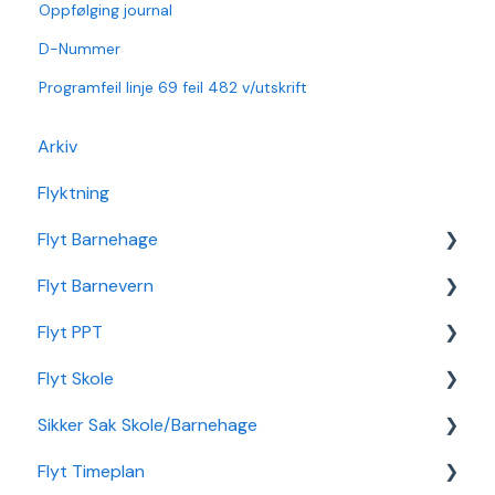
Oppfølging journal
D-Nummer
Programfeil linje 69 feil 482 v/utskrift
Arkiv
Flyktning
Flyt Barnehage
Flyt Barnevern
Flyt Barnehage Hjelpeside
Flyt PPT
Min Barnehage (app)
Autopay
Flyt Skole
Redusert foreldrebetaling
Vedtak
Statistikk
Sikker Sak Skole/Barnehage
Sikker Sak Barnehage
Ansatt
Integrasjon Sikker Sak
Flyt Timeplan
Økonomi
Elevportal
Godkjenning