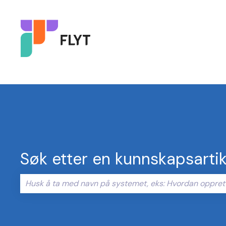
Søk etter en kunnskapsartik
Det finnes ingen forslag fordi søkefeltet er tomt.