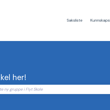
Saksliste
Kunnskaps
kel her!