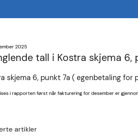
vember 2025
glende tall i Kostra skjema 6, 
ra skjema 6, punkt 7a ( egenbetaling for
l vises i rapporten først når fakturering for desember er gjenno
erte artikler