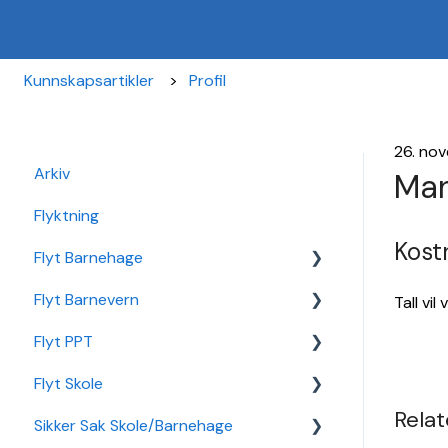
Kunnskapsartikler
Profil
26. no
Arkiv
Man
Flyktning
Kost
Flyt Barnehage
Flyt Barnevern
Flyt Barnehage Hjelpeside
Tall vi
Flyt PPT
Min Barnehage (app)
Autopay
Flyt Skole
Redusert foreldrebetaling
Vedtak
Statistikk
Relat
Sikker Sak Skole/Barnehage
Sikker Sak Barnehage
Ansatt
Integrasjon Sikker Sak