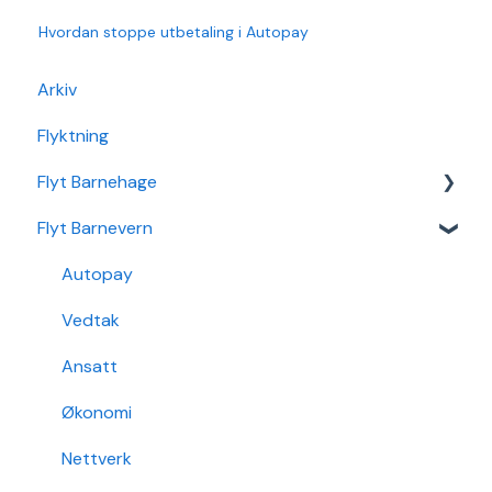
Hvordan stoppe utbetaling i Autopay
Arkiv
Flyktning
Flyt Barnehage
Flyt Barnevern
Flyt Barnehage Hjelpeside
Min Barnehage (app)
Autopay
Redusert foreldrebetaling
Vedtak
Sikker Sak Barnehage
Ansatt
Økonomi
Nettverk