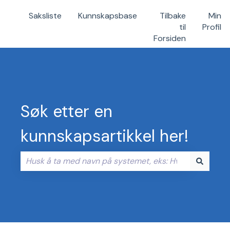
Saksliste
Kunnskapsbase
Tilbake
Min
til
Profil
Forsiden
Søk etter en
kunnskapsartikkel her!
Det finnes ingen forslag fordi søkefeltet er tomt.