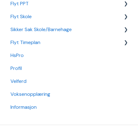
Flyt PPT
Flyt Skole
Statistikk
Sikker Sak Skole/Barnehage
Integrasjon Sikker Sak
Flyt Timeplan
Elevportal
Godkjenning
HsPro
Foresattportal
Hendelse
Daglig bruk
Profil
Min Skole - Ansattapp
Hovedperson
Min side/ansatt
Velferd
Min Skole - Foresattapp
Post
Timeplanlegging
Voksenopplæring
SFO
Sak
Rapporter
Informasjon
Arkiv/VSA
Grunndata
Søknader
Karakterer/Vitnemål