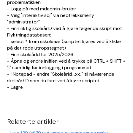
problematikken:
- Logg på med mdadmin-bruker
- Velg "interaktiv sql" via nedtrekksmeny
"administrator"
- Finn riktig skoleårID ved å kjøre følgende skript mot
Flyktningdatabasen:
select * from sskoleaar (scriptet kjøres ved å klikke
på det røde utropstegnet)
- Finn skoleårId for 2025/2026
- Åpne og endre inifilen ved å trykke på CTRL + SHIFT +
"i" samtidig før innlogging i programmet
- I Notepad - endre "Skoleårid=.xx.." til nåværende
skoleår/ID som du fant ved å kjøre scriptet.
- Lagre
Relaterte artikler
Linje 320 feil 70 ved import av rapporter og maler