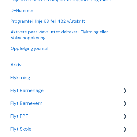
D-Nummer
Programfeil linje 69 feil 482 v/utskrift
Aktivere passiv/avsluttet deltaker i Flyktning eller
Voksenopplæring
Oppfølging journal
Arkiv
Flyktning
Flyt Barnehage
Flyt Barnevern
Flyt Barnehage Hjelpeside
Flyt PPT
Min Barnehage (app)
Autopay
Flyt Skole
Redusert foreldrebetaling
Vedtak
Statistikk