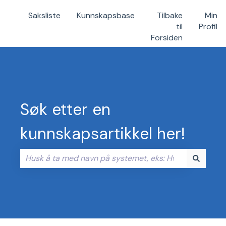
Saksliste
Kunnskapsbase
Tilbake
Min
til
Profil
Forsiden
Søk etter en
kunnskapsartikkel her!
Det finnes ingen forslag fordi søkefeltet er tomt.