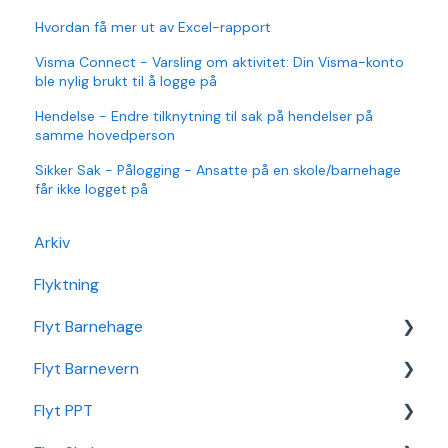
Hvordan få mer ut av Excel-rapport
Visma Connect - Varsling om aktivitet: Din Visma-konto
ble nylig brukt til å logge på
Hendelse - Endre tilknytning til sak på hendelser på
samme hovedperson
Sikker Sak - Pålogging - Ansatte på en skole/barnehage
får ikke logget på
Arkiv
Flyktning
Flyt Barnehage
Flyt Barnevern
Flyt Barnehage Hjelpeside
Flyt PPT
Min Barnehage (app)
Autopay