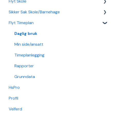
Flyt Skole
Redusert foreldrebetaling
Vedtak
Statistikk
Sikker Sak Skole/Barnehage
Sikker Sak Barnehage
Ansatt
Integrasjon Sikker Sak
Flyt Timeplan
Økonomi
Elevportal
Godkjenning
Nettverk
Foresattportal
Hendelse
Daglig bruk
Min Skole - Ansattapp
Hovedperson
Min side/ansatt
Min Skole - Foresattapp
Post
Timeplanlegging
SFO
Sak
Rapporter
Arkiv/VSA
Grunndata
HsPro
Søknader
Profil
Karakterer/Vitnemål
Velferd
Flyt Foresatt