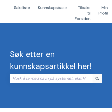
Saksliste
Kunnskapsbase
Tilbake
Min
til
Profil
Forsiden
Søk etter en
kunnskapsartikkel her!
Det finnes ingen forslag fordi søkefeltet er tomt.