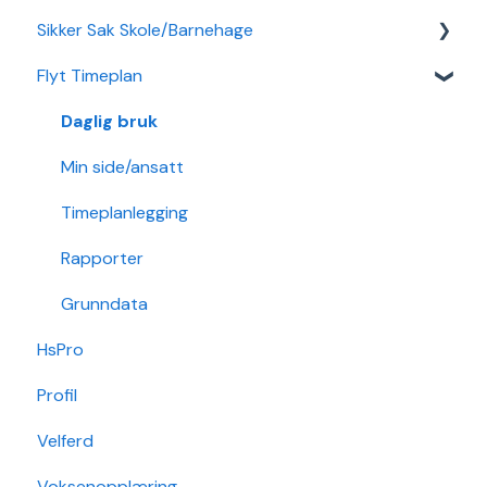
Sikker Sak Skole/Barnehage
Sikker Sak Barnehage
Ansatt
Integrasjon Sikker Sak
Flyt Timeplan
Økonomi
Elevportal
Godkjenning
Nettverk
Foresattportal
Hendelse
Daglig bruk
Min Skole - Ansattapp
Hovedperson
Min side/ansatt
Min Skole - Foresattapp
Post
Timeplanlegging
SFO
Sak
Rapporter
Arkiv/VSA
Grunndata
HsPro
Søknader
Profil
Karakterer/Vitnemål
Velferd
Flyt Foresatt
Voksenopplæring