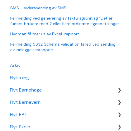
SMS - Videresending av SMS
Feilmelding ved generering av fakturagrunnlag "Det er
funnet brukere med 2 eller flere ordinære egenbetalinger
Hvordan få mer ut av Excel-rapport
Feilmelding 5632 Schema validation failed ved sending
av innleggelsesrapport:
Arkiv
Flyktning
Flyt Barnehage
Flyt Barnevern
Flyt Barnehage Hjelpeside
Flyt PPT
Min Barnehage (app)
Autopay
Flyt Skole
Redusert foreldrebetaling
Vedtak
Statistikk