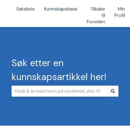
Saksliste
Kunnskapsbase
Tilbake
Min
til
Profil
Forsiden
Søk etter en
kunnskapsartikkel her!
Det finnes ingen forslag fordi søkefeltet er tomt.