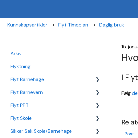
Kunnskapsartikler
Flyt Timeplan
Daglig bruk
15. jan
Arkiv
Hvo
Flyktning
I Fl
Flyt Barnehage
Flyt Barnevern
Flyt Barnehage Hjelpeside
Følg
de
Flyt PPT
Min Barnehage (app)
Autopay
Flyt Skole
Redusert foreldrebetaling
Vedtak
Statistikk
Relat
Sikker Sak Skole/Barnehage
Sikker Sak Barnehage
Ansatt
Integrasjon Sikker Sak
Post -