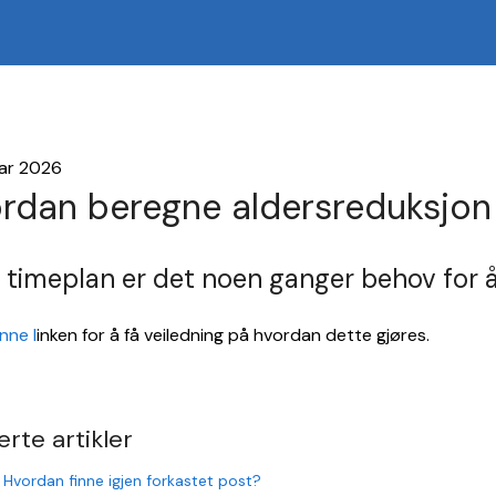
uar 2026
rdan beregne aldersreduksjon
yt timeplan er det noen ganger behov for
nne l
inken for å få veiledning på hvordan dette gjøres.
erte artikler
 Hvordan finne igjen forkastet post?