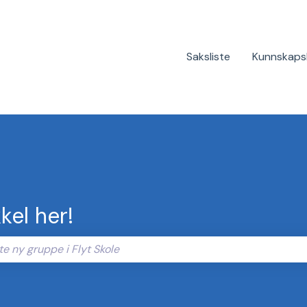
Saksliste
Kunnskaps
kel her!