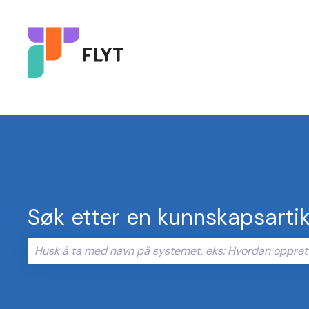
Søk etter en kunnskapsartik
Det finnes ingen forslag fordi søkefeltet er tomt.