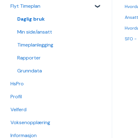
Flyt Timeplan
Økonomi
Elevportal
Godkjenning
Hvorda
Ansatt
Nettverk
Foresattportal
Hendelse
Daglig bruk
Hvorda
Min Skole - Ansattapp
Hovedperson
Min side/ansatt
SFO - 
Min Skole - Foresattapp
Post
Timeplanlegging
SFO
Sak
Rapporter
Arkiv/VSA
Grunndata
HsPro
Søknader
Profil
Karakterer/Vitnemål
Velferd
Flyt Foresatt
Voksenopplæring
Informasjon