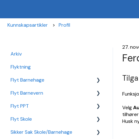
Kunnskapsartikler
Profil
27. no
Arkiv
Fer
Flyktning
Tilga
Flyt Barnehage
Flyt Barnevern
Flyt Barnehage Hjelpeside
Funksjo
Flyt PPT
Min Barnehage (app)
Autopay
Velg
Au
tilhøre
Flyt Skole
Redusert foreldrebetaling
Vedtak
Statistikk
Husk ny
Sikker Sak Skole/Barnehage
Sikker Sak Barnehage
Ansatt
Integrasjon Sikker Sak