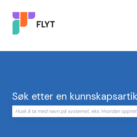
Søk etter en kunnskapsartik
Det finnes ingen forslag fordi søkefeltet er tomt.