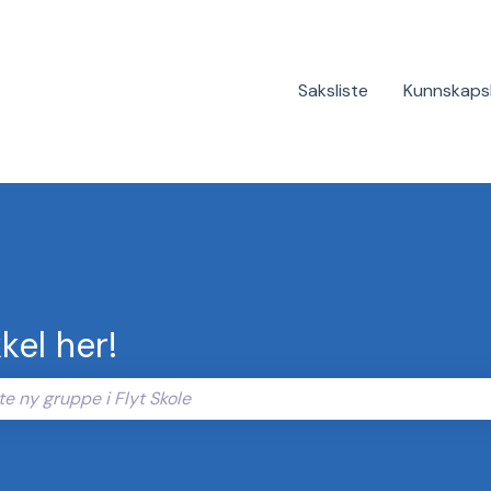
Saksliste
Kunnskaps
kel her!