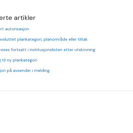
erte artikler
rt autorisasjon
vsluttet plankategori, planområde eller tiltak
vises fortsatt i institusjonslisten etter utskrivning
g til ny plankategori
jon på avsender i melding