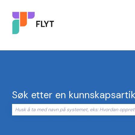
Søk etter en kunnskapsartik
Det finnes ingen forslag fordi søkefeltet er tomt.