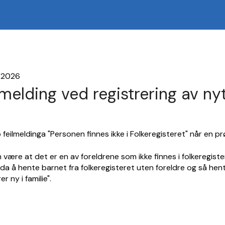
i 2026
lmelding ved registrering av ny
 feilmeldinga "Personen finnes ikke i Folkeregisteret" når en p
 være at det er en av foreldrene som ikke finnes i folkeregist
da å hente barnet fra folkeregisteret uten foreldre og så hente
er ny i familie".