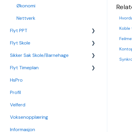
Relat
Økonomi
Nettverk
Hvorda
Koble 
Flyt PPT
Feilme
Flyt Skole
Statistikk
Kontop
Sikker Sak Skole/Barnehage
Integrasjon Sikker Sak
Synkro
Flyt Timeplan
Elevportal
Godkjenning
HsPro
Foresattportal
Hendelse
Daglig bruk
Profil
Min Skole - Ansattapp
Hovedperson
Min side/ansatt
Velferd
Min Skole - Foresattapp
Post
Timeplanlegging
Voksenopplæring
SFO
Sak
Rapporter
Informasjon
Arkiv/VSA
Grunndata