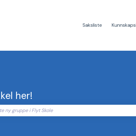
Saksliste
Kunnskaps
kel her!