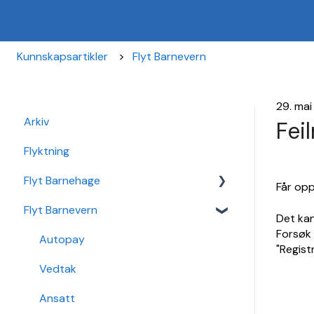
Kunnskapsartikler
Flyt Barnevern
29. ma
Arkiv
Fei
Flyktning
Flyt Barnehage
Får opp
Flyt Barnevern
Flyt Barnehage Hjelpeside
Det kan
Forsøk 
Min Barnehage (app)
Autopay
"Registr
Redusert foreldrebetaling
Vedtak
Sikker Sak Barnehage
Ansatt