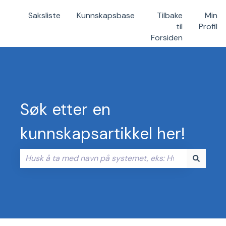
Saksliste
Kunnskapsbase
Tilbake
Min
til
Profil
Forsiden
Søk etter en
kunnskapsartikkel her!
Det finnes ingen forslag fordi søkefeltet er tomt.