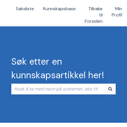
Saksliste
Kunnskapsbase
Tilbake
Min
til
Profil
Forsiden
Søk etter en
kunnskapsartikkel her!
Det finnes ingen forslag fordi søkefeltet er tomt.