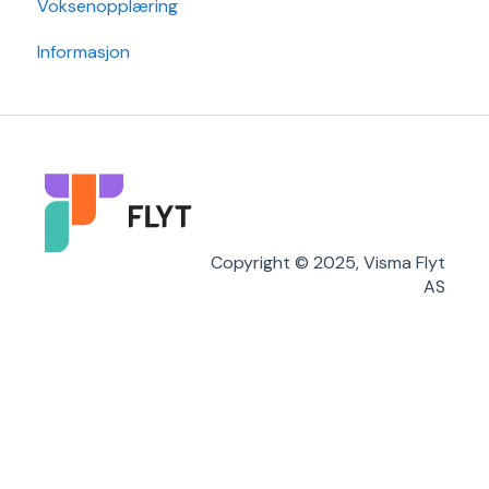
Voksenopplæring
SFO
Sak
Rapporter
Informasjon
Arkiv/VSA
Grunndata
Søknader
Karakterer/Vitnemål
Flyt Foresatt
Copyright © 2025, Visma Flyt
AS