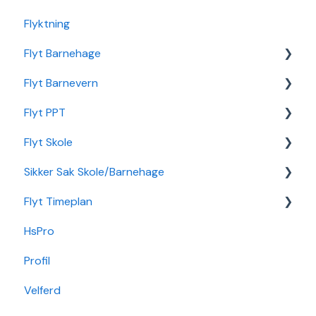
Flyktning
Flyt Barnehage
Flyt Barnevern
Flyt Barnehage Hjelpeside
Flyt PPT
Min Barnehage (app)
Autopay
Flyt Skole
Redusert foreldrebetaling
Vedtak
Statistikk
Sikker Sak Skole/Barnehage
Sikker Sak Barnehage
Ansatt
Integrasjon Sikker Sak
Flyt Timeplan
Økonomi
Elevportal
Godkjenning
HsPro
Nettverk
Foresattportal
Hendelse
Daglig bruk
Profil
Min Skole - Ansattapp
Hovedperson
Min side/ansatt
Velferd
Min Skole - Foresattapp
Post
Timeplanlegging