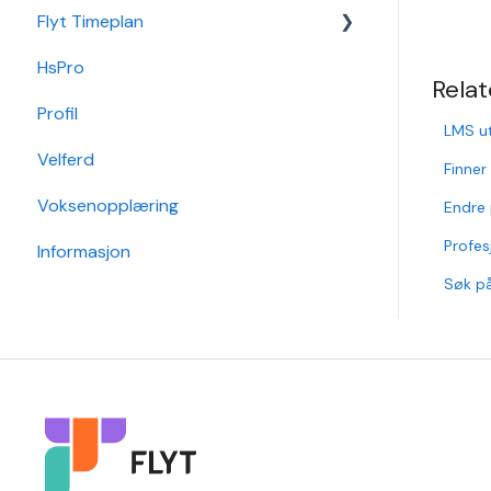
Flyt Timeplan
Økonomi
Elevportal
Godkjenning
HsPro
Nettverk
Foresattportal
Hendelse
Daglig bruk
Relat
Profil
Min Skole - Ansattapp
Hovedperson
Min side/ansatt
LMS ut
Velferd
Min Skole - Foresattapp
Post
Timeplanlegging
Finner
Voksenopplæring
SFO
Sak
Rapporter
Endre 
Profes
Informasjon
Arkiv/VSA
Grunndata
Søk på
Søknader
Karakterer/Vitnemål
Flyt Foresatt