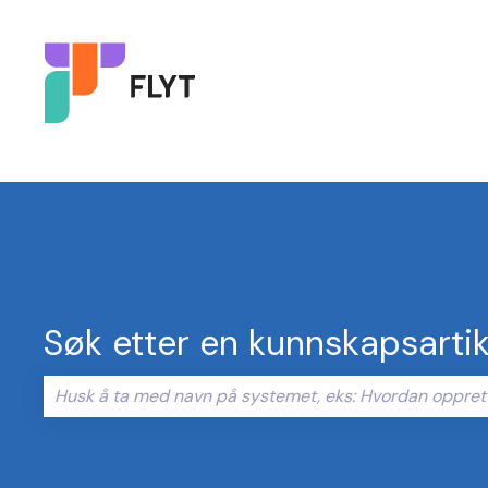
Søk etter en kunnskapsartik
Det finnes ingen forslag fordi søkefeltet er tomt.