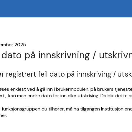
vember 2025
l dato på innskrivning / utskriv
r registrert feil dato på innskriving / uts
øses enklest ved å gå inn i brukermodulen, på brukers tjeneste
ert, kan man endre dato for inn eller utskriving. Da blir dette
 funksjonsgruppen du tilhører, må ha tilgangen Institusjon end
ner.