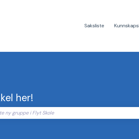
Saksliste
Kunnskaps
kel her!