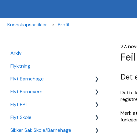
Kunnskapsartikler
Profil
27. no
Arkiv
Fei
Flyktning
Det e
Flyt Barnehage
Flyt Barnevern
Flyt Barnehage Hjelpeside
Dette l
registr
Flyt PPT
Min Barnehage (app)
Autopay
Merk at
Flyt Skole
Redusert foreldrebetaling
Vedtak
Statistikk
funksjo
Sikker Sak Skole/Barnehage
Sikker Sak Barnehage
Ansatt
Integrasjon Sikker Sak