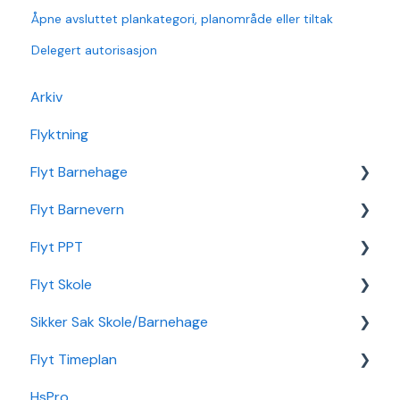
Åpne avsluttet plankategori, planområde eller tiltak
Delegert autorisasjon
Arkiv
Flyktning
Flyt Barnehage
Flyt Barnevern
Flyt Barnehage Hjelpeside
Flyt PPT
Min Barnehage (app)
Autopay
Flyt Skole
Redusert foreldrebetaling
Vedtak
Statistikk
Sikker Sak Skole/Barnehage
Sikker Sak Barnehage
Ansatt
Integrasjon Sikker Sak
Flyt Timeplan
Økonomi
Elevportal
Godkjenning
HsPro
Nettverk
Foresattportal
Hendelse
Daglig bruk