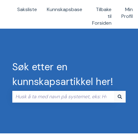
Saksliste
Kunnskapsbase
Tilbake
Min
til
Profil
Forsiden
Søk etter en
kunnskapsartikkel her!
Det finnes ingen forslag fordi søkefeltet er tomt.