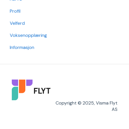
Profil
Min Skole - Ansattapp
Hovedperson
Min side/ansatt
Velferd
Min Skole - Foresattapp
Post
Timeplanlegging
Voksenopplæring
SFO
Sak
Rapporter
Informasjon
Arkiv/VSA
Grunndata
Søknader
Karakterer/Vitnemål
Flyt Foresatt
Copyright © 2025, Visma Flyt
AS