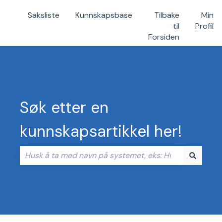
Saksliste
Kunnskapsbase
Tilbake
Min
til
Profil
Forsiden
Søk etter en
kunnskapsartikkel her!
Det finnes ingen forslag fordi søkefeltet er tomt.