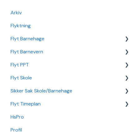
Arkiv
Flyktning
Flyt Barnehage
Flyt Barnevern
Flyt Barnehage Hjelpeside
Flyt PPT
Min Barnehage (app)
Autopay
Flyt Skole
Redusert foreldrebetaling
Vedtak
Statistikk
Sikker Sak Skole/Barnehage
Sikker Sak Barnehage
Ansatt
Integrasjon Sikker Sak
Flyt Timeplan
Økonomi
Elevportal
Godkjenning
HsPro
Nettverk
Foresattportal
Hendelse
Daglig bruk
Profil
Min Skole - Ansattapp
Hovedperson
Min side/ansatt