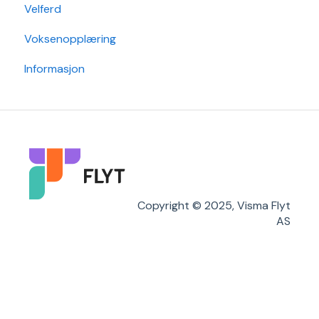
Velferd
Min Skole - Foresattapp
Post
Timeplanlegging
Voksenopplæring
SFO
Sak
Rapporter
Informasjon
Arkiv/VSA
Grunndata
Søknader
Karakterer/Vitnemål
Flyt Foresatt
Copyright © 2025, Visma Flyt
AS