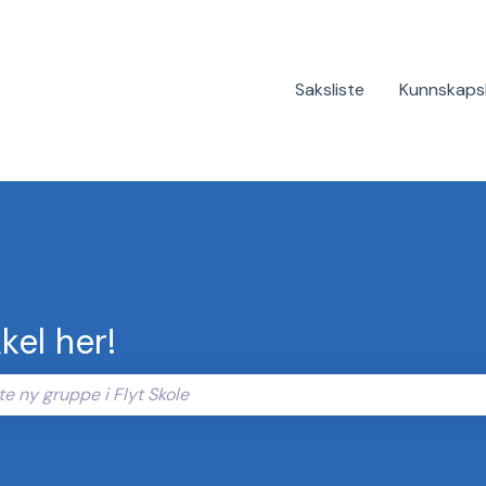
Saksliste
Kunnskaps
kel her!