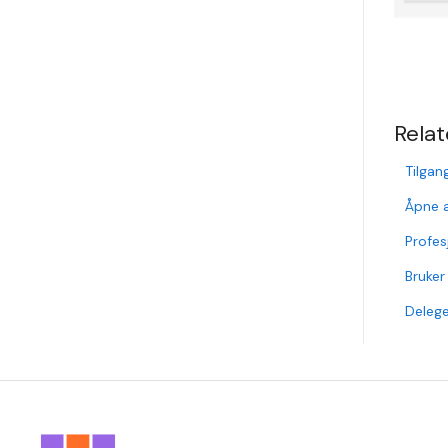
Relat
Tilgan
Åpne a
Profes
Bruker 
Delege