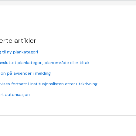
erte artikler
g til ny plankategori
vsluttet plankategori, planområde eller tiltak
jon på avsender i melding
vises fortsatt i institusjonslisten etter utskrivning
rt autorisasjon