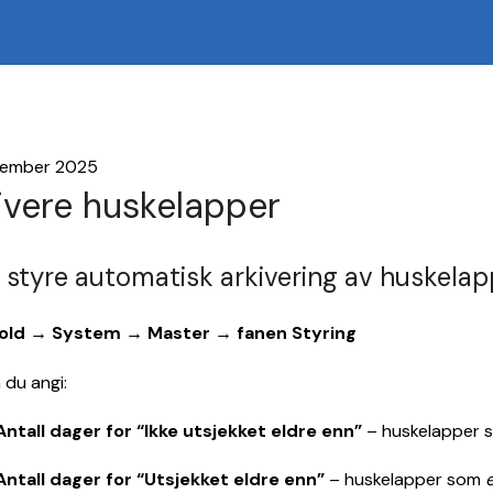
vember 2025
ivere huskelapper
 styre automatisk arkivering av huskelapp
old → System → Master → fanen Styring
 du angi:
Antall dager for “Ikke utsjekket eldre enn”
– huskelapper som
Antall dager for “Utsjekket eldre enn”
– huskelapper som