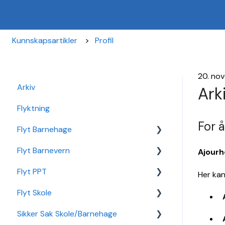
Kunnskapsartikler
Profil
20. no
Arkiv
Ark
Flyktning
For å
Flyt Barnehage
Flyt Barnevern
Flyt Barnehage Hjelpeside
Ajourh
Flyt PPT
Min Barnehage (app)
Autopay
Her kan
Flyt Skole
Redusert foreldrebetaling
Vedtak
Statistikk
Sikker Sak Skole/Barnehage
Sikker Sak Barnehage
Ansatt
Integrasjon Sikker Sak