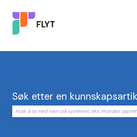
Søk etter en kunnskapsartik
Det finnes ingen forslag fordi søkefeltet er tomt.