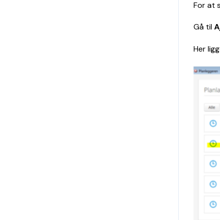
For at 
Gå til
A
Her lig