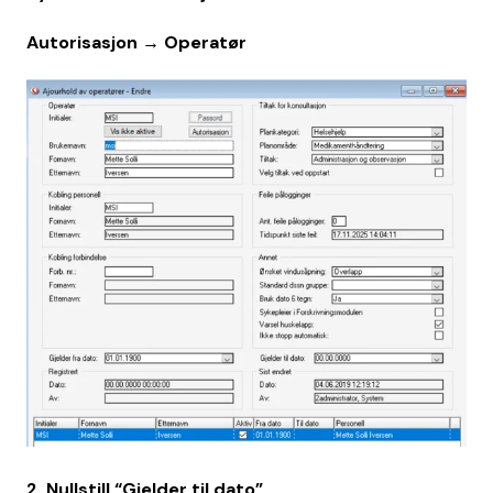
Autorisasjon → Operatør
2. Nullstill “Gjelder til dato”