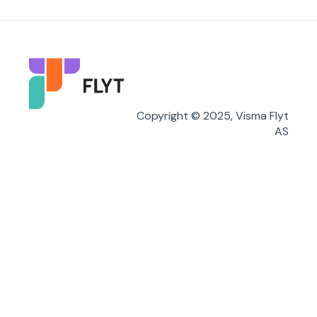
Søknader
Karakterer/Vitnemål
Flyt Foresatt
Copyright © 2025, Visma Flyt
AS