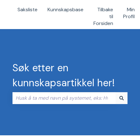
Saksliste
Kunnskapsbase
Tilbake
Min
til
Profil
Forsiden
Søk etter en
kunnskapsartikkel her!
Det finnes ingen forslag fordi søkefeltet er tomt.